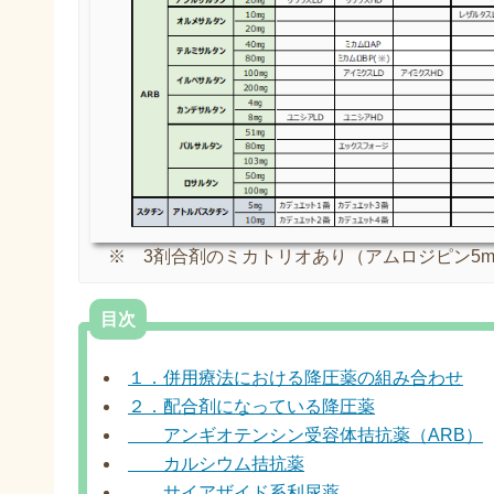
※ 3剤合剤のミカトリオあり（アムロジピン5mg
目次
１．併用療法における降圧薬の組み合わせ
２．配合剤になっている降圧薬
アンギオテンシン受容体拮抗薬（ARB）
カルシウム拮抗薬
サイアザイド系利尿薬