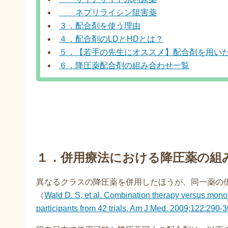
ネプリライシン阻害薬
３．配合剤を使う理由
４．配合剤のLDとHDとは？
５．【若手の先生にオススメ】配合剤を用い
６．降圧薬配合剤の組み合わせ一覧
１．併用療法における降圧薬の組
異なるクラスの降圧薬を併用したほうが、同一薬の
（
Wald D. S, et al. Combination therapy versus mono
participants from 42 trials. Am J Med. 2009;122:290-