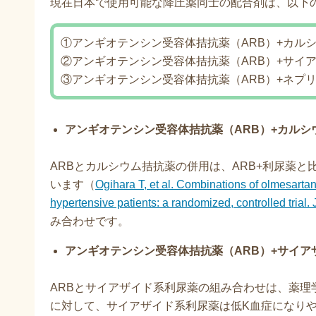
現在日本で使用可能な降圧薬同士の配合剤は、以下
①アンギオテンシン受容体拮抗薬（ARB）+カル
②アンギオテンシン受容体拮抗薬（ARB）+サイ
③アンギオテンシン受容体拮抗薬（ARB）+ネプ
アンギオテンシン受容体拮抗薬（ARB）+カルシ
ARBとカルシウム拮抗薬の併用は、ARB+利尿薬
います（
Ogihara T, et al. Combinations of olmesartan
hypertensive patients: a randomized, controlled trial
み合わせです。
アンギオテンシン受容体拮抗薬（ARB）+サイア
ARBとサイアザイド系利尿薬の組み合わせは、薬理
に対して、サイアザイド系利尿薬は低K血症になり