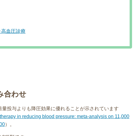
た高血圧診療
み合わせ
倍量投与よりも降圧効果に優れることが示されています
therapy in reducing blood pressure: meta-analysis on 11,000
300
）。