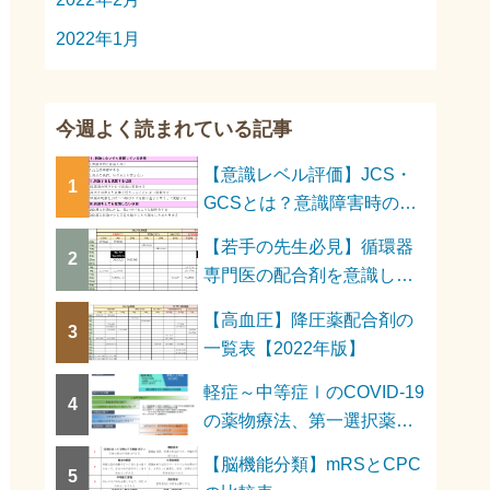
2022年1月
今週よく読まれている記事
【意識レベル評価】JCS・
1
GCSとは？意識障害時の対
応は？
【若手の先生必見】循環器
2
専門医の配合剤を意識した
高血圧薬物療法
【高血圧】降圧薬配合剤の
3
一覧表【2022年版】
軽症～中等症ⅠのCOVID-19
4
の薬物療法、第一選択薬は
何か？
【脳機能分類】mRSとCPC
5