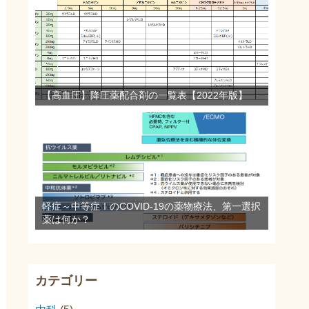
【高血圧】降圧薬配合剤の一覧表【2022年版】
軽症～中等症ⅠのCOVID-19の薬物療法、第一選択
薬は何か？
カテゴリー