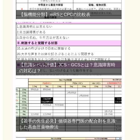
【脳機能分類】mRSとCPCの比較表
【意識レベル評価】JCS・GCSとは？意識障害時
の対応は？
【若手の先生必見】循環器専門医の配合剤を意識
した高血圧薬物療法