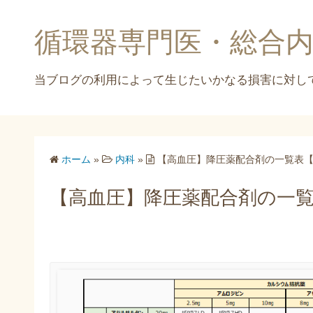
コ
ン
循環器専門医・総合
テ
ン
ツ
へ
ス
キ
ッ
ホーム
»
内科
»
【高血圧】降圧薬配合剤の一覧表【2
プ
【高血圧】降圧薬配合剤の一覧表