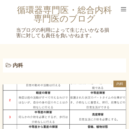
コ
循環器専門医・総合内科
ン
専門医のブログ
テ
ン
ツ
へ
ス
キ
ッ
内科
プ
内科