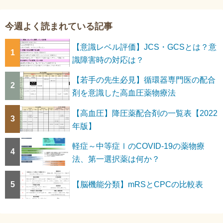
今週よく読まれている記事
【意識レベル評価】JCS・GCSとは？意
1
識障害時の対応は？
【若手の先生必見】循環器専門医の配合
2
剤を意識した高血圧薬物療法
【高血圧】降圧薬配合剤の一覧表【2022
3
年版】
軽症～中等症ⅠのCOVID-19の薬物療
4
法、第一選択薬は何か？
5
【脳機能分類】mRSとCPCの比較表