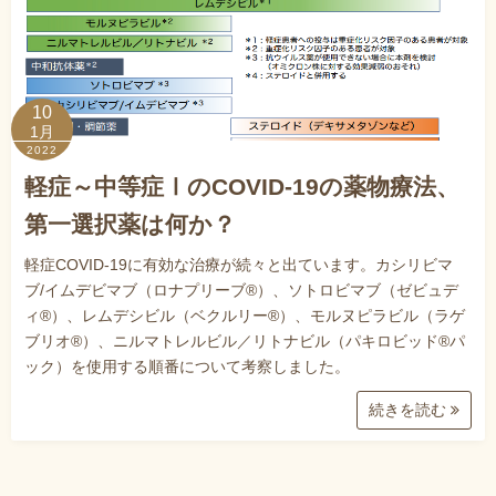
10
1月
2022
軽症～中等症ⅠのCOVID-19の薬物療法、
第一選択薬は何か？
軽症COVID-19に有効な治療が続々と出ています。カシリビマ
ブ/イムデビマブ（ロナプリーブ®）、ソトロビマブ（ゼビュデ
ィ®）、レムデシビル（ベクルリー®）、モルヌピラビル（ラゲ
ブリオ®）、ニルマトレルビル／リトナビル（パキロビッド®パ
ック）を使用する順番について考察しました。
続きを読む