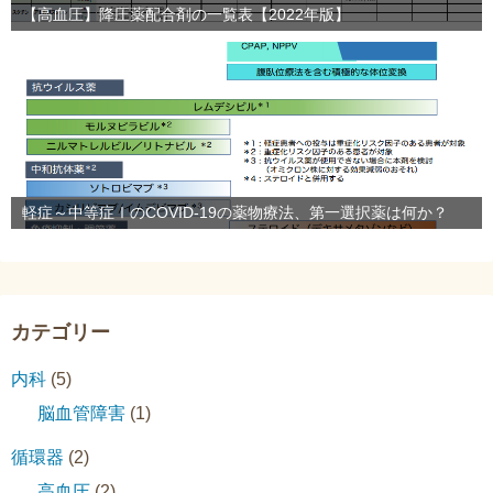
【高血圧】降圧薬配合剤の一覧表【2022年版】
軽症～中等症ⅠのCOVID-19の薬物療法、第一選択薬は何か？
カテゴリー
内科
(5)
脳血管障害
(1)
循環器
(2)
高血圧
(2)