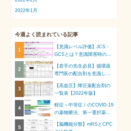
2022年1月
今週よく読まれている記事
【意識レベル評価】JCS・
1
GCSとは？意識障害時の対
応は？
【若手の先生必見】循環器
2
専門医の配合剤を意識した
高血圧薬物療法
【高血圧】降圧薬配合剤の
3
一覧表【2022年版】
軽症～中等症ⅠのCOVID-19
4
の薬物療法、第一選択薬は
何か？
【脳機能分類】mRSとCPC
5