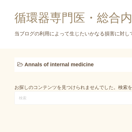
コ
ン
循環器専門医・総合
テ
ン
ツ
へ
ス
キ
Annals of internal medicine
ッ
プ
お探しのコンテンツを見つけられませんでした。検索