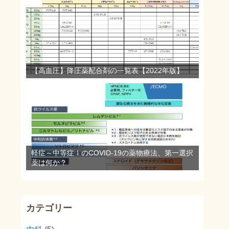
【高血圧】降圧薬配合剤の一覧表【2022年版】
軽症～中等症ⅠのCOVID-19の薬物療法、第一選択
薬は何か？
カテゴリー