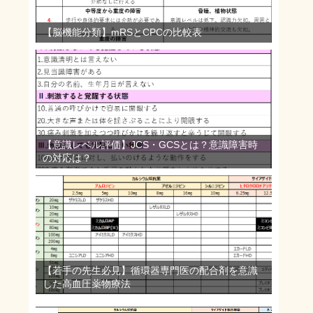
【脳機能分類】mRSとCPCの比較表
【意識レベル評価】JCS・GCSとは？意識障害時
の対応は？
【若手の先生必見】循環器専門医の配合剤を意識
した高血圧薬物療法