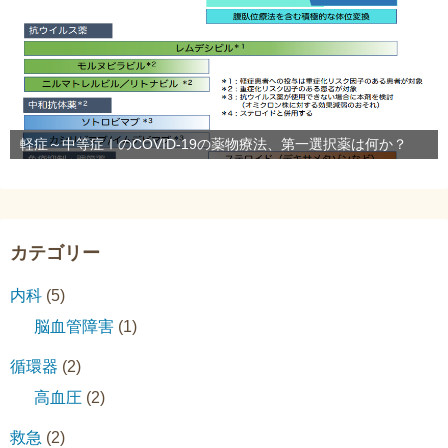
軽症～中等症ⅠのCOVID-19の薬物療法、第一選択薬は何か？
カテゴリー
内科
(5)
脳血管障害
(1)
循環器
(2)
高血圧
(2)
救急
(2)