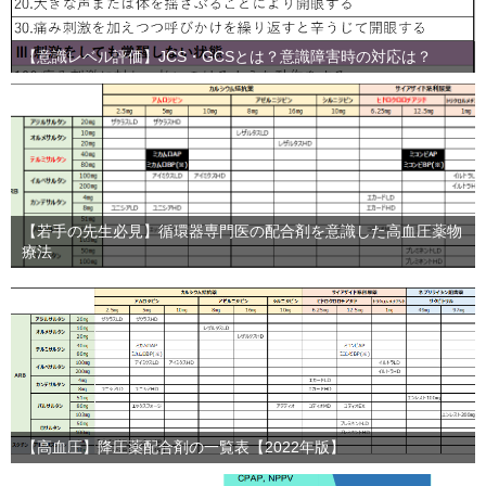
【意識レベル評価】JCS・GCSとは？意識障害時の対応は？
【若手の先生必見】循環器専門医の配合剤を意識した高血圧薬物
療法
【高血圧】降圧薬配合剤の一覧表【2022年版】