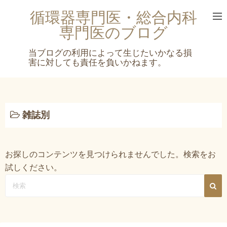
コ
循環器専門医・総合内科
ン
専門医のブログ
テ
ン
ツ
へ
ス
キ
ッ
雑誌別
プ
お探しのコンテンツを見つけられませんでした。検索をお
試しください。