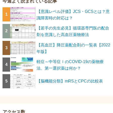
今週よく読まれている記事
【意識レベル評価】JCS・GCSとは？意
1
識障害時の対応は？
【若手の先生必見】循環器専門医の配合
2
剤を意識した高血圧薬物療法
【高血圧】降圧薬配合剤の一覧表【2022
3
年版】
軽症～中等症ⅠのCOVID-19の薬物療
4
法、第一選択薬は何か？
5
【脳機能分類】mRSとCPCの比較表
アクセス数