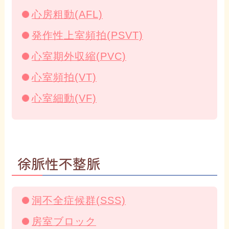
心房粗動(AFL)
発作性上室頻拍(PSVT)
心室期外収縮(PVC)
心室頻拍(VT)
心室細動(VF)
徐脈性不整脈
洞不全症候群(SSS)
房室ブロック